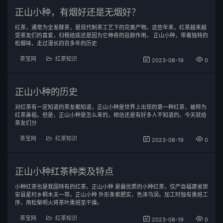
正山小种，有烟好还是无烟好？
红茶，通常为全发酵茶，是现代制茶工艺下的完美产物。这些年来，红茶越来越
受茶友们的喜爱，归根结底还是因为它神奇的驻颜作用。 正山小种，带着独特的
松烟味，走过漫长四百多年的历史
茶宝网
红茶知识
2023-08-19
0
正山小种的历史
对红茶有一定知道的茶友都知道，正山小种是世界上出现的第一种红茶，被称为
红茶鼻祖。但是，正山小种是怎么来的，相信还是有好多人不知道的。今天就给
茶友们分
茶宝网
红茶知识
2023-08-19
0
正山小种红茶种类及特点
小种红茶也是我国特有的红茶。正山小种 是最优质的小种红茶。仅产自福建省崇
安县星村乡桐木关一带。正山小种 外形条索肥实，色泽乌润。加工时独有熏焙工
序，用松柴明火将茶叶熏焙至干燥。
茶宝网
红茶知识
2023-08-19
0