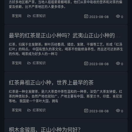
方好多地区都产茶，当地人祖祖辈辈都喝茶，他们从茶中吸收的营养和对茶的偏
爱及依赖，比不产茶地区的人要多得多。
茶宝网
红茶知识
2023-08-08
0
最
早的红茶是正山小种吗？武夷山正山小种的来历
红茶，归属于全发酵茶。鲜叶历经萎凋、揉捻，发酵、干燥等工艺，形成「红汤
红叶」的特点。 中国有悠久的茶文化，喝茶不但能修身养性，而且还可达到养生
的作用。喝茶成为好多人的一种习
茶宝网
红茶知识
2023-08-08
0
红茶鼻祖正山小种，世界上最早的茶
红茶是一种全发酵茶，是六大茶类中茶性温和的一种茶，深受广大茶友钟爱。红
茶的种类较多，自然产地也就较广，产地主要有中国、斯里兰卡、印度、肯尼亚
等地。 我国是一个茶叶大国，拥有
茶宝网
红茶知识
2023-08-08
0
桐木金骏眉、正山小种为何好？