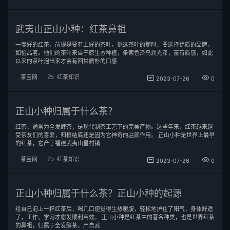
武夷山正山小种：红茶鼻祖
一壶好的红茶，前提是要有上好的茶叶。挑选茶叶的那时，要选择优质的品牌，
如怡品茗。他们的茶叶来自于原生态种植，条索色泽乌润光泽，富有质感，如此
以来的茶叶泡出来才会有回甘质朴的口感
茶宝网
红茶知识
2023-07-26
0
正山小种归属于什么茶？
红茶，通常为全发酵茶，是现代制茶工艺下的完美产物。这些年来，红茶越来越
受茶友们的喜爱，归根结底还是因为它神奇的驻颜作用。 正山小种是世界上最早
的红茶，它产于福建武夷山星村镇
茶宝网
红茶知识
2023-07-26
0
正山小种归属于什么茶？正山小种的起源
给自己泡上一杯红茶后，喝几口便觉得生热暖腹，轻松地护住了阳气，身体舒适
了，工作、学习才愈发顺利高效。 正山小种是红茶中的著名种类，也是世界红茶
的鼻祖，归属于全发酵茶，产自武