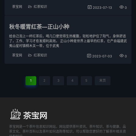
茶宝网
红茶知识
2023-07-13
0
秋冬暖胃红茶—正山小种
给自己泡上一杯红茶后，喝几口便觉得生热暖腹，轻松地护住了阳气，身体舒适
了，工作、学习才愈发顺利高效。 正山小种是世界上最早的红茶，它产自福建武
夷山星村镇桐木关一带，位于武夷
茶宝网
红茶知识
2023-07-03
0
1
2
3
4
5
末页
茶宝网是一个茶叶信息知识网站，网站提供茶叶资讯、茶叶知识、茶与健康、品
茶文化、茶叶百科以及茶叶如何选购等知识，可以帮助您更好的了解茶叶相关资