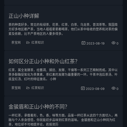
正山小种详解
茶的种类好多，常见的有绿茶、花茶、红茶、白茶、乌龙茶、普洱茶等。我国南
方好多地区都产茶，当地人祖祖辈辈都喝茶，他们从茶中吸收的营养和对茶的偏
爱及依赖，比不产茶地区的人要多得多。
茶宝网
红茶知识
2023-08-19
0
如何区分正山小种和外山红茶？
红茶，属全发酵茶，经萎凋、揉捻、发酵、干燥等一系列工艺精制而成。其中以
茶多酚酶促氧化为茶黄素、茶红素的发酵为最重要的一环。干茶冲泡后茶汤、叶
底呈红汤、红叶的特征故名。 小种
茶宝网
红茶知识
2023-08-09
0
金骏眉和正山小种的不同？
一杯红茶，承载着形，色，香，味等方面。品鉴一杯红茶从这四个方面切入，再
融与个人亲身感悟，你就能初步品味到红茶的滋味。 金骏眉和正山小种同为红
茶，地位却不可相提并论。若按资历