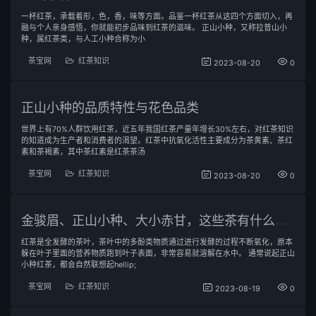
一杯红茶，承载着形，色，香，味等方面。品鉴一杯红茶从这四个方面切入，再
融与个人亲身感悟，你就能初步品味到红茶的滋味。 正山小种，又称拉普山小
种，属红茶类，与人工小种合称为小
茶宝网
红茶知识
2023-08-20
0
正山小种的品质特性与花色品类
世界上有70%人群饮用红茶，近五年我国红茶产量年增长30%左右，对红茶知识
的知道成为生产者和消费者的渴望。红茶中抗氧化活性主要成分为茶黄素、茶红
素和茶褐素，其中茶红素是红茶茶汤
茶宝网
红茶知识
2023-08-20
0
金
骏眉、正山小种、大小赤甘，这些茶有什么关系了呢？
红茶是全发酵的茶叶，茶叶中的多酚类物质通过进行发酵的过程不断氧化，原本
躲在叶子里面的营养物质跑到叶子表面，非常容易就溶解在水中。 通常说起正山
小种红茶，都会自然联想起hellip;
茶宝网
红茶知识
2023-08-19
0