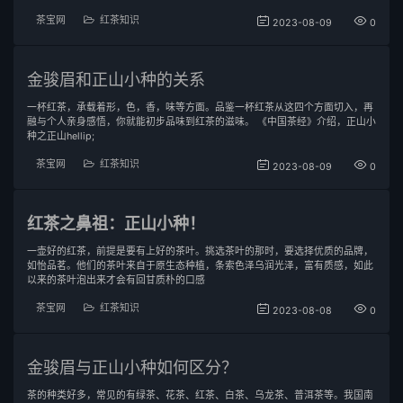
茶宝网
红茶知识
2023-08-09
0
金骏眉和正山小种的关系
一杯红茶，承载着形，色，香，味等方面。品鉴一杯红茶从这四个方面切入，再
融与个人亲身感悟，你就能初步品味到红茶的滋味。 《中国茶经》介绍，正山小
种之正山hellip;
茶宝网
红茶知识
2023-08-09
0
红茶之鼻祖：正山小种！
一壶好的红茶，前提是要有上好的茶叶。挑选茶叶的那时，要选择优质的品牌，
如怡品茗。他们的茶叶来自于原生态种植，条索色泽乌润光泽，富有质感，如此
以来的茶叶泡出来才会有回甘质朴的口感
茶宝网
红茶知识
2023-08-08
0
金骏眉与正山小种如何区分？
茶的种类好多，常见的有绿茶、花茶、红茶、白茶、乌龙茶、普洱茶等。我国南