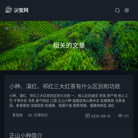
茶宝网
>
>
相关的文章
小种、滇红、祁红三大红茶有什么区别和功效
小种、滇红、祁红三大红茶的区别与功效 一、核心区别速览 茶类 原产地 核心工
艺 干茶外形 汤色 香气特征 口感 正山小种 福建武夷山桐木关 松烟熏焙 乌黑油
润，条索紧结 深琥珀色 松烟香、桂圆干香 醇厚带甜，烟熏味明显 滇红
茶宝网
红茶知识
2025-09-10
177
正山小种简介