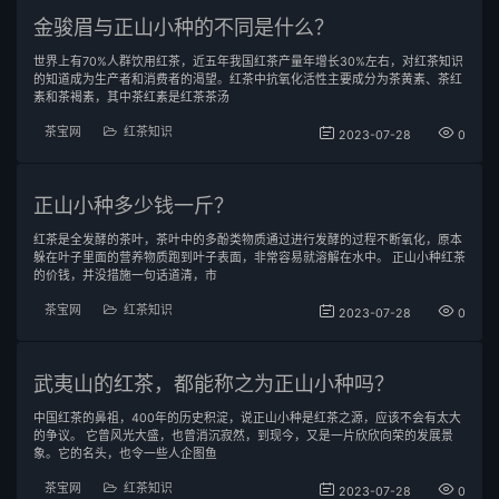
金骏眉与正山小种的不同是什么？
世界上有70%人群饮用红茶，近五年我国红茶产量年增长30%左右，对红茶知识
的知道成为生产者和消费者的渴望。红茶中抗氧化活性主要成分为茶黄素、茶红
素和茶褐素，其中茶红素是红茶茶汤
茶宝网
红茶知识
2023-07-28
0
正山小种多少钱一斤？
红茶是全发酵的茶叶，茶叶中的多酚类物质通过进行发酵的过程不断氧化，原本
躲在叶子里面的营养物质跑到叶子表面，非常容易就溶解在水中。 正山小种红茶
的价钱，并没措施一句话道清，市
茶宝网
红茶知识
2023-07-28
0
武夷山的红茶，都能称之为正山小种吗？
中国红茶的鼻祖，400年的历史积淀，说正山小种是红茶之源，应该不会有太大
的争议。 它曾风光大盛，也曾消沉寂然，到现今，又是一片欣欣向荣的发展景
象。它的名头，也令一些人企图鱼
茶宝网
红茶知识
2023-07-28
0