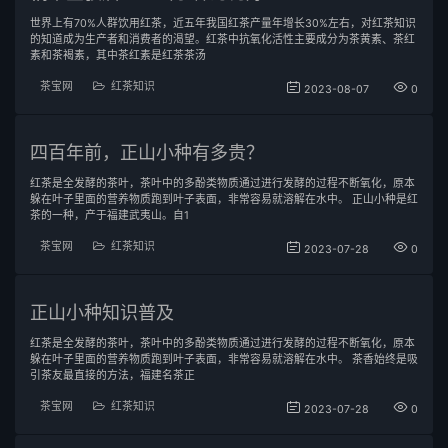
世界上有70%人群饮用红茶，近五年我国红茶产量年增长30%左右，对红茶知识
的知道成为生产者和消费者的渴望。红茶中抗氧化活性主要成分为茶黄素、茶红
素和茶褐素，其中茶红素是红茶茶汤
茶宝网
红茶知识
2023-08-07
0
四百年前，正山小种有多贵？
红茶是全发酵的茶叶，茶叶中的多酚类物质通过进行发酵的过程不断氧化，原本
躲在叶子里面的营养物质跑到叶子表面，非常容易就溶解在水中。 正山小种是红
茶的一种，产于福建武夷山。自1
茶宝网
红茶知识
2023-07-28
0
正山小种知识普及
红茶是全发酵的茶叶，茶叶中的多酚类物质通过进行发酵的过程不断氧化，原本
躲在叶子里面的营养物质跑到叶子表面，非常容易就溶解在水中。 茶香始终是吸
引茶友最直接的方法，福建名茶正
茶宝网
红茶知识
2023-07-28
0