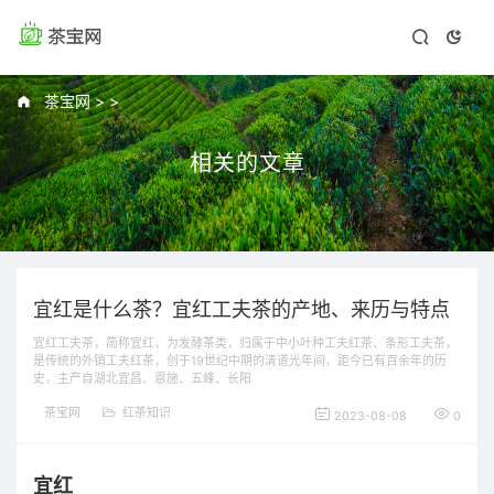
茶宝网
>
>
相关的文章
宜红是什么茶？宜红工夫茶的产地、来历与特点
宜红工夫茶，简称宜红，为发酵茶类，归属于中小叶种工夫红茶、条形工夫茶，
是传统的外销工夫红茶，创于19世纪中期的清道光年间，距今已有百余年的历
史，主产自湖北宜昌、恩施、五峰、长阳
茶宝网
红茶知识
2023-08-08
0
宜红