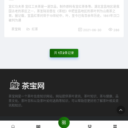
宜红功夫茶 宜红工夫茶是一道饮品，制作原料有宜红茶条等。湖北宜昌地区是我
国古老的茶区之一，茶圣陆羽曾在《茶经》中把宜昌地区的茶叶列为山南茶之
首。据记载，宜昌红茶问世于19世纪中，叶，至今已有百余年历史。1861年汉口
被列为通
茶宝网
红茶
2021-06-30
286
共
1
页
2
条记录
茶宝网是一个茶叶信息知识网站，网站提供茶叶资讯、茶叶知识、茶与健康、品
茶文化、茶叶百科以及茶叶如何选购等知识，可以帮助您更好的了解茶叶相关资
讯和知识。
© 2021-2022 茶宝网 WWW.CHABAO.NET 版权所有
网站地图
粤