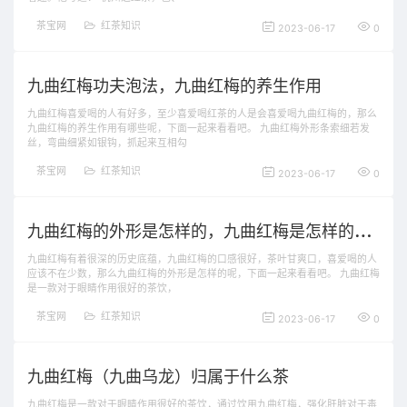
茶宝网
红茶知识
2023-06-17
0
九曲红梅功夫泡法，九曲红梅的养生作用
九曲红梅喜爱喝的人有好多，至少喜爱喝红茶的人是会喜爱喝九曲红梅的，那么
九曲红梅的养生作用有哪些呢，下面一起来看看吧。 九曲红梅外形条索细若发
丝，弯曲细紧如银钩，抓起来互相勾
茶宝网
红茶知识
2023-06-17
0
九
曲红梅的外形是怎样的，九曲红梅是怎样的香味
九曲红梅有着很深的历史底蕴，九曲红梅的口感很好，茶叶甘爽口，喜爱喝的人
应该不在少数，那么九曲红梅的外形是怎样的呢，下面一起来看看吧。 九曲红梅
是一款对于眼睛作用很好的茶饮，
茶宝网
红茶知识
2023-06-17
0
九曲红梅（九曲乌龙）归属于什么茶
九曲红梅是一款对于眼睛作用很好的茶饮，通过饮用九曲红梅，强化肝脏对于毒