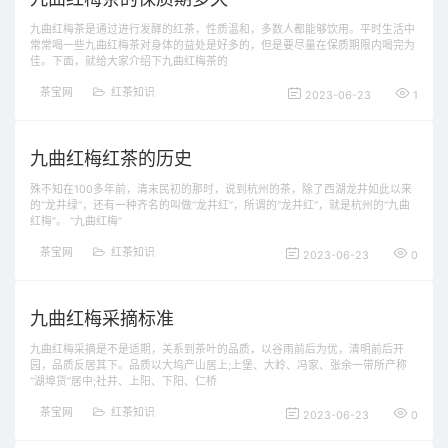
九曲红梅茶是通过进行发酵的红茶，性质温和，多数人都能够饮用。平时生活中
常常喝一些九曲红梅茶对身体的益处是好多的，但是要尽量在保质期限内喝完为
佳。下面，就给大家介绍下九曲红梅茶的
茶宝网
红茶知识
2023-06-23
1
九曲红梅红茶的历史
殊不知在100多年前，清末民初的那时，说到杭州的茶，除了西湖龙井如此以来
的“龙井绿”，还有一种齐名的叫做“龙井红”，所谓的“龙井红”，就是杭州的“九曲
红梅”。 “九曲红梅”
茶宝网
红茶知识
2023-06-23
0
九曲红梅采摘标准
九曲红梅采摘是不是适期，关系到茶叶的品质，以谷雨前后为优，清明前后开
园，品质反居其下。品质以大坞产山居上;上堡、大岭、冯家、张余一带所产称
“湖埠货”居中;社井、上阳、下阳、仁桥
茶宝网
红茶知识
2023-06-23
0